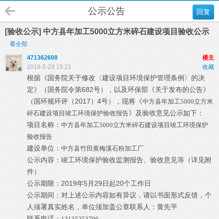
公示公告
回复
[验收公示] 中方县年加工5000立方米碎石建设项目验收公示
看全部
471362608
楼主
2019-5-29 15:21
收藏
根据《国务院关于修改〈建设项目环境保护管理条例〉的决
定》（国务院令第682号），以及环保部《关于发布的公告》
（国环规环评（2017）4号），现将《
中方县年加工5000立方米
》及验收意见公示如下：
碎石建设项目竣工环境保护验收报告
项目名称：
中方县年加工5000立方米碎石建设项目
竣工环境保护
验收报告
建设单位：
中方县竹田黄梅溪石粉加工厂
公示内容：竣工环境保护验收监测报告、验收意见等（详见附
件）
公示期限：2019年5月29日起20个工作日
公示期间：对上述公示内容如有异议，请以书面形式反馈，个
人须署真实姓名，单位须加盖公章
联系人：黄先平
联系电话：
13135253796