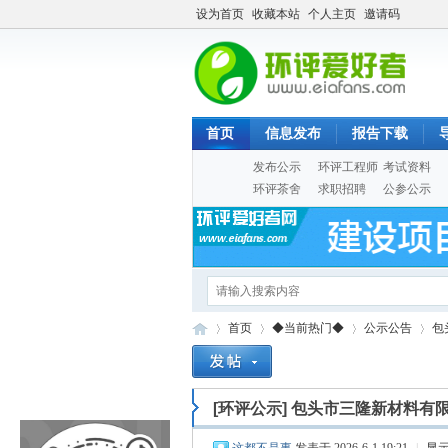
设为首页
收藏本站
个人主页
邀请码
首页
信息发布
报告下载
发布公示
环评工程师
考试资料
环评茶舍
求职招聘
公参公示
首页
◆当前热门◆
公示公告
包
[环评公示]
包头市三隆新材料有限
Eia
»
›
›
›