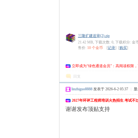
环
三隆扩建送审(2).zip
21.42 MB, 下载次数: 0, 下载积分: 金币
售价:
10 个金币
[
记录
] [
购买
]
立即成为“绿色通道会员”：高阅读权限，
回复
评
linzhiguo8888
发表于 2026-6-2 05:37
|
显
2027年环评工程师培训火热招生 考试
谢谢发布顶贴支持