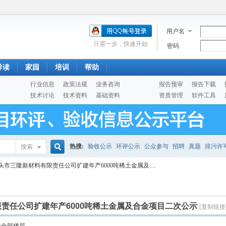
用户名
只需一步，快速开始
密码
导读
家园
培训
帮助
行业信息
政策法规
业务咨询
报告预审
报告下载
技术讨论
技术资料
基础资料
资质管理
软件工具
热搜:
验收公示
环评公示
公众参与
招聘
真题
排污许
搜索
搜
头市三隆新材料有限责任公司扩建年产6000吨稀土金属及 ...
噪声预测
医院
公路
陶瓷
案例
实验室
索
责任公司扩建年产6000吨稀土金属及合金项目二次公示
[复制链接