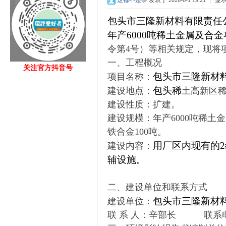
这都不是事
发表于 2026-6-1 19:21
|
显
包头市三隆新材料有限责任
年产
6000
吨稀土金属及合金
令第4号）等相关规定，现将
一、工程概况
关注官方抖音号
包头市三隆新材
项目名称：
fan
包头稀
建设地点：
土高新区
建设性质：扩建。
建设规模：年产6000吨稀土金
铁合金100吨。
用厂区内现有的2
建设内容：
辅设施。
s.c
二、建设单位和联系方式
包头市三隆新材
建设单位：
联 系 人：辛部长 联系电话：1