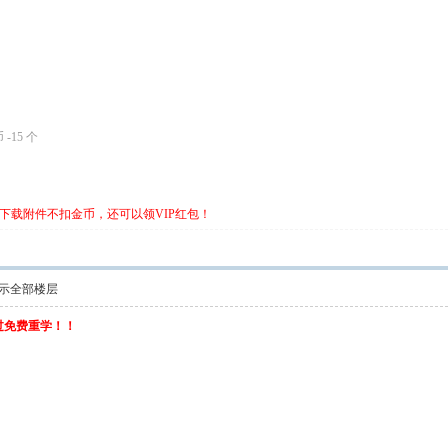
 -15 个
下载附件不扣金币，还可以领VIP红包！
示全部楼层
不过免费重学！！