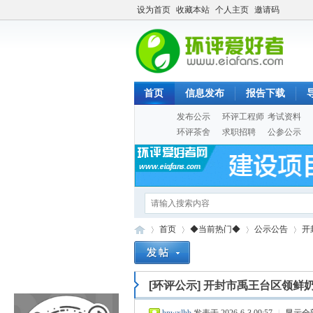
设为首页
收藏本站
个人主页
邀请码
首页
信息发布
报告下载
发布公示
环评工程师
考试资料
环评茶舍
求职招聘
公参公示
首页
◆当前热门◆
公示公告
开
[环评公示]
开封市禹王台区领鲜
Eia
»
›
›
›