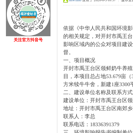
hnwxlhb
发表于 2026-6-3 09:57
|
显示全
依据《中华人民共和国环境影
的相关规定，对
开封市禹王台
关注官方抖音号
影响区域内的公众对项目建设
fan
督。
一、项目概况
开封市禹王台区领鲜奶牛养殖
目，本项目总占地
53.679
亩（
方米犊牛牛舍，新建
1
座
3300
二、建设单位名称及联系方式
建设单位：
开封市禹王台区领
地址：开封市禹王台区南郊乡
s.c
联系人：
李总
联系电话：
18336391379
三、环
境影响报告书编制单位