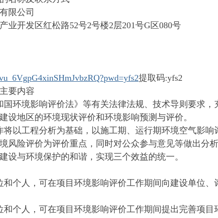
有限公司
产业开发区
红松路
52
号
2
号楼
2
层
201
号
G
区
080
号
s/1hvu_6VgpG4xinSHmJvbzRQ?pwd=yfs2
提取码
:yfs2
主要内容
和国环境影响评价法》等有关法律法规、技术导则要求，
建设地区的环境现状评价和环境影响预测与评价。
作将以工程分析为基础，以施工期、运行期环境空气影响
境风险评价为评价重点，同时对公众参与意见等做出分
建设与环境保护的和谐，实现三个效益的统一。
位和个人，可在项目环境影响评价工作期间向建设单位、
位和个人，可在项目环境影响评价工作期间提出完善项目