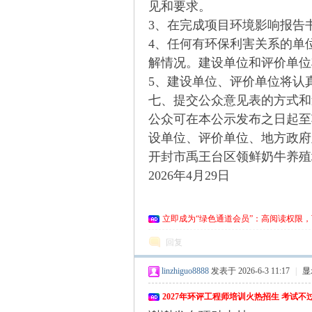
见和要求。
3
、在完成项目环境影响报告
4
、任何有环保利害关系的单
环
解情况。建设单位和评价单位
5
、建设单位、评价单位将认
七、提交公众意见表的方式和
公众可在本公示发布之日起至
设单位、评价单位、地方政府
开封市禹王台区领鲜奶牛养殖
202
6
年
4
月
29
日
评
立即成为“绿色通道会员”：高阅读权限，
回复
linzhiguo8888
发表于 2026-6-3 11:17
|
显
2027年环评工程师培训火热招生 考试