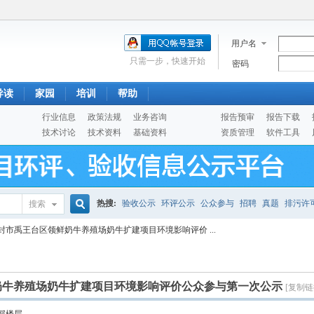
用户名
只需一步，快速开始
密码
导读
家园
培训
帮助
行业信息
政策法规
业务咨询
报告预审
报告下载
技术讨论
技术资料
基础资料
资质管理
软件工具
热搜:
验收公示
环评公示
公众参与
招聘
真题
排污许
搜索
搜
封市禹王台区领鲜奶牛养殖场奶牛扩建项目环境影响评价 ...
噪声预测
医院
公路
陶瓷
案例
实验室
索
奶牛养殖场奶牛扩建项目环境影响评价公众参与第一次公示
[复制链