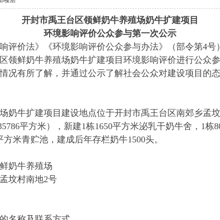
部楼层
开封市禹王台区领鲜奶牛养殖场奶牛扩建项目
环境影响评价公众参与第一次公示
响评价法》《环境影响评价公众参与办法》（部令第
4
号
区领鲜奶牛养殖场奶牛扩建项目
环境影响评价进行公众
情况有所了解，并通过公示了解社会公众对建设项目的
场奶牛扩建项目
建设地点位于开封市禹王台区南郊乡孟
35786
平方米），新建
1
栋
1650
平方米泌乳干奶牛舍，
1
栋
8
平方米青贮池，建成后年存栏奶牛
1500
头。
鲜奶牛养殖场
孟坟村南地
2
号
的名称及联系方式