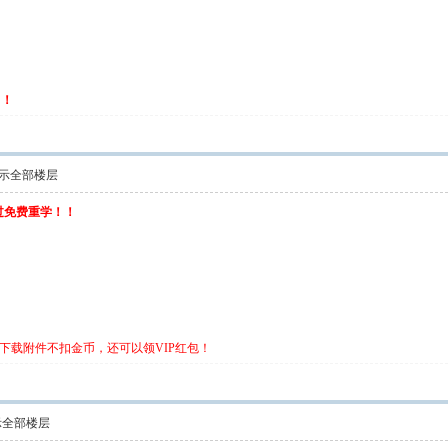
名！
示全部楼层
不过免费重学！！
下载附件不扣金币，还可以领VIP红包！
示全部楼层