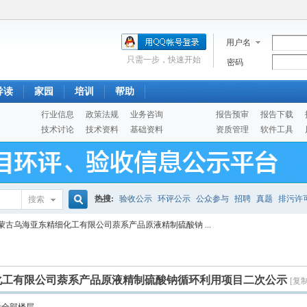
用户名
只需一步，快速开始
密码
导读
家园
培训
帮助
行业信息
政策法规
业务咨询
报告预审
报告下载
技术讨论
技术资料
基础资料
资质管理
软件工具
热搜:
验收公示
环评公示
公众参与
招聘
真题
排污许
搜索
搜
蒙古乌海亚东精细化工有限公司萘系产品原液精制硫酸钠 ...
噪声预测
医院
公路
陶瓷
案例
实验室
索
化工有限公司萘系产品原液精制硫酸钠循环利用项目二次公示
[复