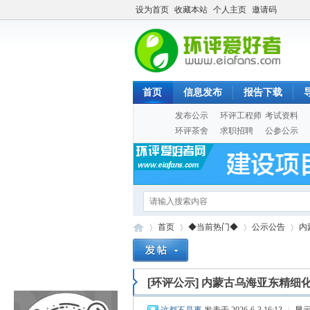
设为首页
收藏本站
个人主页
邀请码
首页
信息发布
报告下载
发布公示
环评工程师
考试资料
环评茶舍
求职招聘
公参公示
首页
◆当前热门◆
公示公告
内
[环评公示]
内蒙古乌海亚东精细
Eia
»
›
›
›