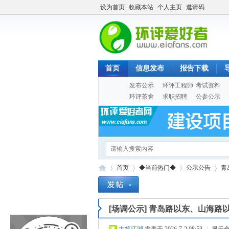
设为首页
收藏本站
个人主页
邀请码
首页
信息发布
报告下载
发布公示
环评工程师
考试资料
环评茶舍
求职招聘
公参公示
首页
◆当前热门◆
公示公告
青
[场调公示]
青岛路以东、山海路以
Eia
»
›
›
›