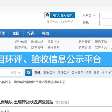
用户名
只需一步，快速开始
密码
导读
家园
培训
帮助
行业信息
政策法规
业务咨询
报告预审
报告下载
技术讨论
技术资料
基础资料
资质管理
软件工具
热搜:
验收公示
环评公示
公众参与
招聘
真题
排污许
搜索
搜
岛路以东、山海路以南地块 土壤污染状况调查报告
噪声预测
医院
公路
陶瓷
案例
实验室
索
南地块 土壤污染状况调查报告
[复制链接]