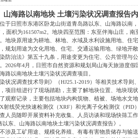
全部楼层
路以南地块 土壤污染状况调查报告内
位于日照市东港区卧龙山街道青岛路以东、山海路以南
°27′36.0″，面积为161507m2。地块四至范围：东至伴海
。地块原用途为耕地、林地、水域及水利设施用地、住
，规划用途为文化用地、住宅、交通运输用地、绿地开
染防治法》第五十九条，用途变更为住宅、公共管理与
。2026年4月，日照市自然资源和规划局山海天旅游度
海路以南地块土壤污染状况调查项目。
状况调查技术导则》（HJ25.1-2019）等相关技术导
月25日，项目组进行了现场踏勘，主要了解地块位置、地块
了观察记录，主要包括地块内构筑物、植被、场地水文
X射线荧光快速检测仪（XRF）和光离子化检测仪（PI
查人员随即开展资料补充收集、人员访谈和现场快筛工
青岛路以东、山海路以南地块土壤污染状况调查报告》。
不涉及工矿用途、规模化养殖、有毒有害物质储存与输