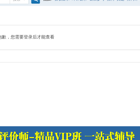
搜
噪声预测
医院
公路
陶瓷
案例
实验室
索
抱歉，您需要登录后才能查看