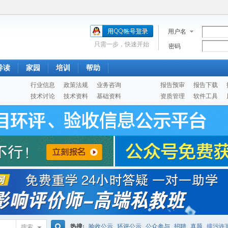
用户名
只需一步，快速开始
密码
导读
家园
培训
帮助
行业信息
政策法规
业务咨询
报告预审
报告下载
技术讨论
技术资料
基础资料
资质管理
软件工具
热搜:
验收公示
环评公示
公众参与
招聘
真题
排污许
搜索