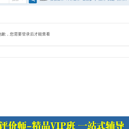
搜
噪声预测
医院
公路
陶瓷
案例
实验室
索
抱歉，您需要登录后才能查看