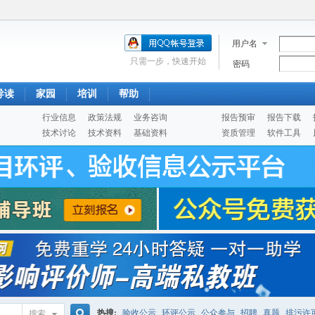
用户名
只需一步，快速开始
密码
导读
家园
培训
帮助
行业信息
政策法规
业务咨询
报告预审
报告下载
技术讨论
技术资料
基础资料
资质管理
软件工具
热搜:
验收公示
环评公示
公众参与
招聘
真题
排污许
搜索