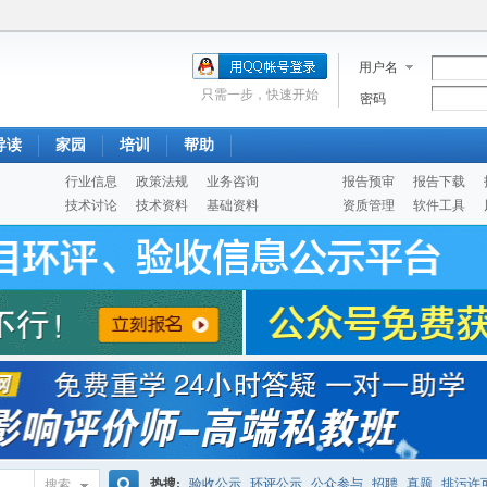
用户名
只需一步，快速开始
密码
导读
家园
培训
帮助
行业信息
政策法规
业务咨询
报告预审
报告下载
技术讨论
技术资料
基础资料
资质管理
软件工具
热搜:
验收公示
环评公示
公众参与
招聘
真题
排污许
搜索