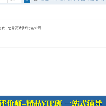
搜
噪声预测
医院
公路
陶瓷
案例
实验室
索
抱歉，您需要登录后才能查看