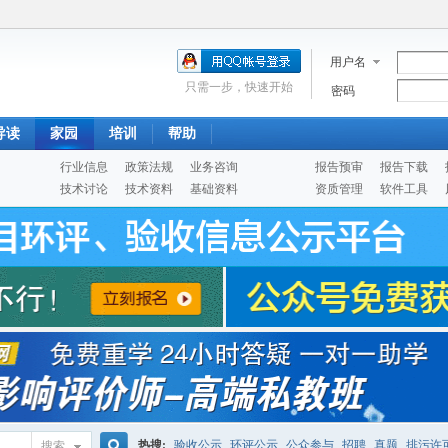
用户名
只需一步，快速开始
密码
导读
家园
培训
帮助
行业信息
政策法规
业务咨询
报告预审
报告下载
技术讨论
技术资料
基础资料
资质管理
软件工具
热搜:
验收公示
环评公示
公众参与
招聘
真题
排污许
搜索