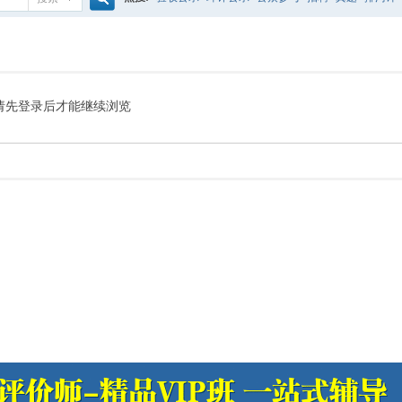
搜
噪声预测
医院
公路
陶瓷
案例
实验室
索
请先登录后才能继续浏览