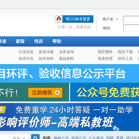
用户名
只需一步，快速开始
密码
导读
家园
培训
帮助
行业信息
政策法规
业务咨询
报告预审
报告下载
技术讨论
技术资料
基础资料
资质管理
软件工具
热搜:
验收公示
环评公示
公众参与
招聘
真题
排污许
搜索