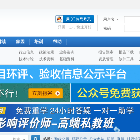
用户名
只需一步，快速开始
密码
导读
家园
培训
帮助
行业信息
政策法规
业务咨询
报告预审
报告下载
技术讨论
技术资料
基础资料
资质管理
软件工具
热搜:
验收公示
环评公示
公众参与
招聘
真题
排污许
搜索