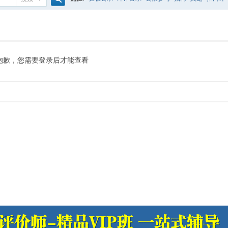
搜
噪声预测
医院
公路
陶瓷
案例
实验室
索
抱歉，您需要登录后才能查看