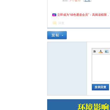
售价:
5 个金币
[
记录
]
立即成为“绿色通道会员”：高阅读权限，
回复
om
_
发表回复