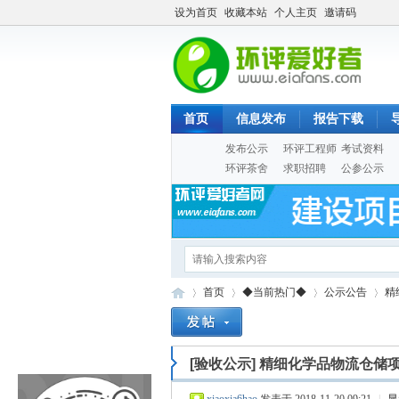
设为首页
收藏本站
个人主页
邀请码
首页
信息发布
报告下载
发布公示
环评工程师
考试资料
环评茶舍
求职招聘
公参公示
首页
◆当前热门◆
公示公告
精
[验收公示]
精细化学品物流仓储
Eia
»
›
›
›