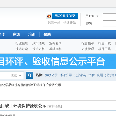
用户名
只需一步，快速开始
密码
导读
家园
培训
帮助
行业信息
政策法规
业务咨询
报告预审
报告下载
技术讨论
技术资料
基础资料
资质管理
软件工具
热搜:
验收公示
环评公示
公众参与
招聘
真题
排污许
搜索
搜
细化学品物流仓储项目竣工环境保护验收公示
噪声预测
医院
公路
陶瓷
案例
实验室
索
项目竣工环境保护验收公示
[复制链接]