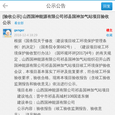
公示公告
回复
[验收公示] 山西国神能源有限公司祁县国神加气站项目验收
公示
看全部
genger
楼主
2018-12-4 18:29
收藏
根据《国务院关于修改〈建设项目竣工环境保护管理条
682号）、《建设项目竣工环
例〉的决定》（国务院令第
境保护验收暂行办法》（国环规环评[2017]4号）的有关规
定，
山西国神能源有限公司祁县国神加气站
组织召开
山西
国神能源有限公司祁县国神加气站
项目竣工环境保护验收
会议，本项目基本落实了环评及批复要求，符合竣工环保
验收要求，验收合格。现将本项目验收报告（含竣工验收
监测报告和验收意见）依法进行公示。
项目名称：
山西国神能源有限公司祁县国神加气站项
目
108国道东侧
建设地点：
晋中市祁县高城村
建设单位：
山西国神能源有限公司
公示内容：验收报告（竣工验收监测报告、验收意
见），详见附件。