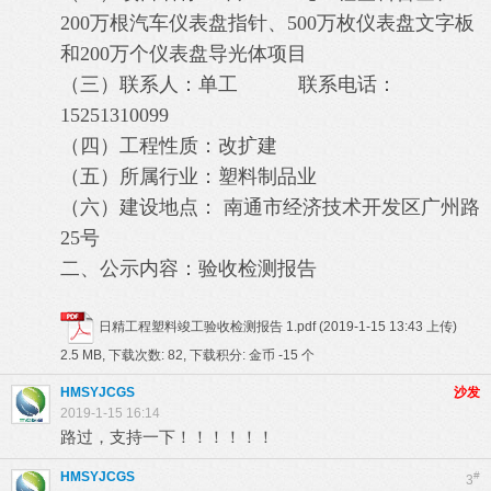
200
万根汽车仪表盘指针、
500
万枚仪表盘文字板
和
200
万个仪表盘导光体项目
（三）联系人：
单
工
联系电话：
15251310099
（四）工程性质：
改扩
建
（五）所属行业：
塑料制品业
（六）建设地点：
南通市经济技术开发区广州路
25
号
二、公示内容：验收检测报告
日精工程塑料竣工验收检测报告 1.pdf
(2019-1-15 13:43 上传)
2.5 MB, 下载次数: 82, 下载积分: 金币 -15 个
HMSYJCGS
沙发
2019-1-15 16:14
路过，支持一下！！！！！！
HMSYJCGS
#
3