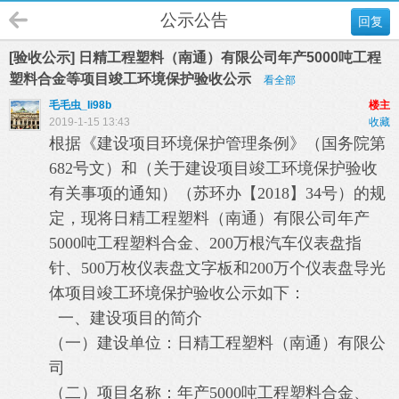
公示公告
回复
[验收公示] 日精工程塑料（南通）有限公司年产5000吨工程
塑料合金等项目竣工环境保护验收公示
看全部
毛毛虫_Ii98b
楼主
2019-1-15 13:43
收藏
根据《建设项目环境保护管理条例》（国务院第
682
号文）和（关于建设项目竣工环境保护验收
有关事项的通知）（苏环办【
2018
】
34
号）的规
定，现将
日精工程塑料（南通）有限公司年产
5000
吨工程塑料合金、
200
万根汽车仪表盘指
针、
500
万枚仪表盘文字板和
200
万个仪表盘导光
体项目
竣工环境保护验收公示如下：
一、建设项目的简介
（一）建设单位：
日精工程塑料（南通）有限公
司
（二）项目名称：
年产
5000
吨工程塑料合金、