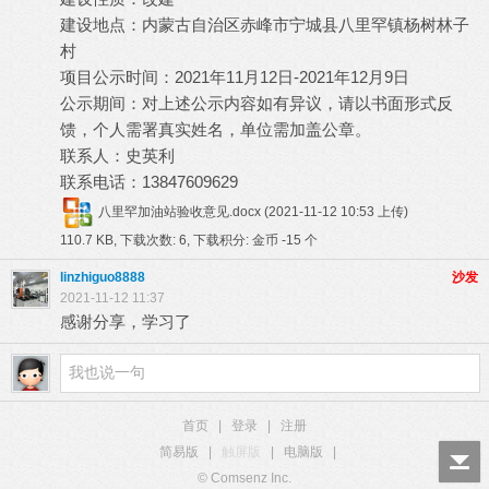
建设地点：内蒙古自治区赤峰市宁城县八里罕镇杨树林子
村
项目公示时间：2021年11月12日-2021年12月9日
公示期间：对上述公示内容如有异议，请以书面形式反
馈，个人需署真实姓名，单位需加盖公章。
联系人：史英利
联系电话：13847609629
八里罕加油站验收意见.docx
(2021-11-12 10:53 上传)
110.7 KB, 下载次数: 6, 下载积分: 金币 -15 个
linzhiguo8888
沙发
2021-11-12 11:37
感谢分享，学习了
首页
|
登录
|
注册
简易版
|
触屏版
|
电脑版
|
© Comsenz Inc.