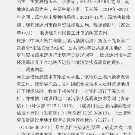
为主，主要种植玉米、小麦等，201
~20
年
年之间，该
4
18
以农田为主
小麦
，
地块
，主要种植
、玉米等
年
2019
~2021
，该
年
之间
地块主要种植杨树，
年
月，该地块被收
2021
11
202
储，现归属涿州市自然资源和规划局。
现场踏勘时（
1
年
月），地块现为村
民自主开垦的闲置农田。
12
根据《中华人民共和国土壤污染防治法》第五十九条第二
款要求
“
用途变更为住宅、公共管理与公共服务用地的，变
涿州市生态
更前应按照规定进行土壤污染状况调查
”
，因此
环境局
出具了本地块应进行土壤污染状况调查的通知。
二、调查内容
河北云谱检测技术有限公司
承担了该地块土壤污染状况调
查工作。接受委托后，立即组织专业技术人员对该场地进
行了现场踏勘、收集了相关资料，对资料进行了深入分
析，并根据《建设用地土壤污染状况调查技术导则（发布
(
稿）》
环保部
HJ25.1-2019)
、《建设用地土壤污染风险评
估技术导则（发布稿）》
(
环保部
HJ25.3-2019)
、《土壤环
境质量建设用地土壤污染风险管控标准（试行）》
（
GB36600-2018
）及本项目污染识别结果，确定本次土壤
污染状况调查方案。本场地内设置了
6
个土壤采样点，共采