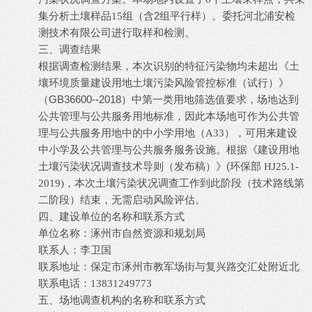
2
河北浦安检
集分析土壤样品
1
5
组（含
组平行样）。委托
测技术有限公司
进行取样和检测。
三、调查结果
根据调查检测结果，本次识别的特征污染物均未超出《土
壤环境质量建设用地土壤污染风险管控标准（试行）》
GB36600--2018
（
）中第一类用地筛选值要求，场地达到
公共管理与公共服务用地
公共管
标准，因此本场地可作为
理与公共服务用地
中的中小学用地（
A33
）
，可用来建设
中小学
公共管理与公共服务
及
服务设施。根据《建设用地
(
土壤污染状况调查技术导则（发布稿）》
环保部
HJ25.1-
2019)
，本次土壤污染状况调查工作到此阶段（技术路线第
二阶段）结束，无需启动风险评估。
四、建设单位的名称和联系方式
涿州市自然资源和规划局
单位名称：
李卫国
联系人：
保定市涿州市教军场街与复兴路交汇处附近北
联系地址：
联系电话：
13831249773
五、场地调查机构的名称和联系方式