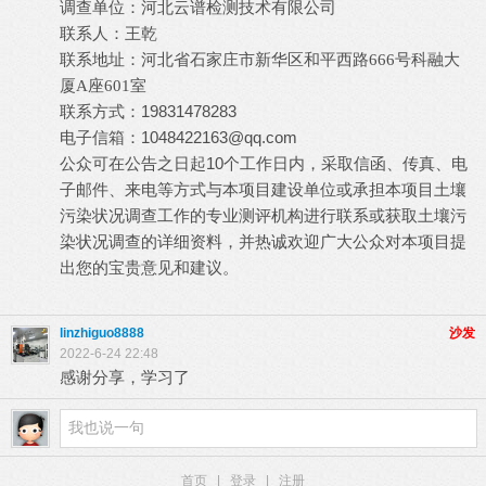
河北云谱检测技术有限公司
调查单位：
王乾
联系人：
联系地址：
河北省石家庄市新华区和平西路
666
号科融大
厦
A
座
601
室
19831478283
联系方式：
1048422163@qq.com
电子信箱：
10
公众可在公告之日起
个工作日内，采取信函、传真、电
子邮件、来电等方式与本项目建设单位或承担本项目土壤
污染状况调查工作的专业测评机构进行联系或获取土壤污
染状况调查的详细资料，并热诚欢迎广大公众对本项目提
出您的宝贵意见和建议。
linzhiguo8888
沙发
2022-6-24 22:48
感谢分享，学习了
首页
|
登录
|
注册