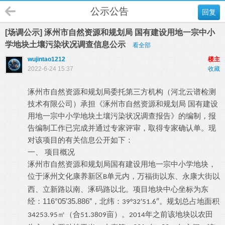
公示公告
回复
[场调公示] 涿州市自然资源和规划局 国有建设用地一宗中小
学地块土壤污染状况调查信息公示
看全部
wujintao1212
楼主
2022-6-24 15:37
收藏
涿州市自然资源和规划局
河北云谱检测
委托第三方机构（
技术有限公司
国有建设
）承担《涿州市自然资源和规划局
用地一宗中小学地块
土壤污染状况调查报告》的编制，报
告编制工作已完成并通过专家评审，取得专家确认单。现
对该项目的有关信息公开如下：
一、
项目概况
涿州市自然资源和规划局国有建设用地一宗中小学地块，
位于
以
涿州
文化康养新区
单元内，万福街以东、永康大
街
B
西、立新路以南、涿码路以北。项目地块中心坐标为
东
116°05′35.886″
经：
，北纬：
。
规划总占地面积
39°32′51.6″
块以农田
㎡（合
亩）。
年之前
该地
34253.95
51.3809
2014