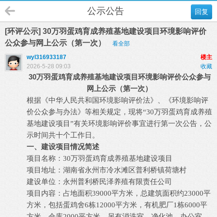
公示公告
回复
[环评公示] 30万羽蛋鸡育成养殖基地建设项目环境影响评价
公众参与网上公示（第一次）
看全部
wyl316933187
楼主
2026-5-28 09:03
收藏
30万羽蛋鸡育成养殖基地建设项目
环境影响评价公众参与
网上公示（第一次）
根据《中华人民共和国环境影响评价法》、
《环境影响评
价公众参与办法》
等相关规定，现将
“
30
万羽蛋鸡育成养殖
影响评价事宜进
基地建设项目
”
有关环境
行第一次公告，公
时间
示
共十个工作日。
一、建设项目情况简述
项
目名称：
30
万羽蛋鸡育成养殖基地建设项目
湖南省永州市冷水滩区普利桥镇荷塘村
项目地址：
永州普利桥民泽养殖有限责任公司
建设单位：
项目内容：
占地面积
39000平方米，总建筑面积约23000平
方米，包括蛋鸡舍6栋12000平方米，有机肥厂1栋6000平
方米，仓库2000平方米，另有消洗室、净化池、办公室、