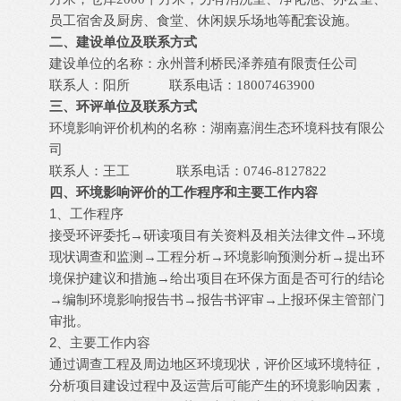
。
员工宿舍及厨房、食堂、休闲娱乐场地等配套设施
二、建设单位及联系方式
永州普利桥民泽养殖有限责任公司
建设单位的名称：
联系人：阳所
联系电话：
1
8007463900
三、环评单位及联系方式
名称：湖南嘉润生态环境科技有限公
环境影响评价机构的
司
王
联系人：
工
联系电话：
0746-8127822
四、环境影响评价的工作程序和主要工作内容
1
、工作程序
→
→
接受环评委托
研读项目有关资料及相关法律文件
环境
→
→
→
现状调查和监测
工程分析
环境影响预测分析
提出环
→
境保护建议和措施
给出项目在环保方面是否可行的结论
→
→
→
编制环境影响报告书
报告书评审
上报环保主管部门
审批。
2
、主要工作内容
通过调查工程及周边地区环境现状，评价区域环境特征，
分析项目建设过程中及运营后可能产生的环境影响因素，