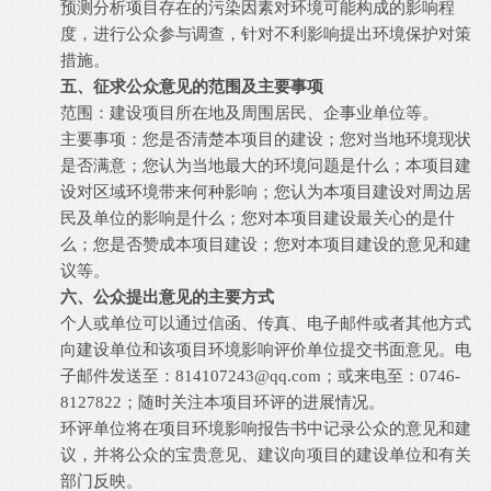
预测分析项目存在的污染因素对环境可能构成的影响程
度，进行公众参与调查，针对不利影响提出环境保护对策
措施。
五、征求公众意见的范围及主要事项
范围：建设项目所在地及周围居民、企事业单位等。
您是否清楚本项目的建设；您对当地环境现状
主要事项：
是否满意；您认为当地最大的环境问题是什么；本项目建
设对区域环境带来何种影响；您认为本项目建设对周边居
民及单位的影响是什么；您对本项目建设最关心的是什
么；您是否赞成本项目建设；您对本项目建设的意见和建
议等。
六、公众提出意见的主要方式
个人或单位可以通过信函、传真、电子邮件或者其他方式
向建设单位和该项目环境影响评价
单位提交书面意见。电
：
子邮件发送至
814107243
@qq.com
；或来电至：
0746-
8127822
；
随时关注本项目环评的进展情况。
环评单位将在项目环境影响报告书中记录公众的意见和建
议，并将公众的宝贵意见、建议向项目的建设单位和有关
部门反映。