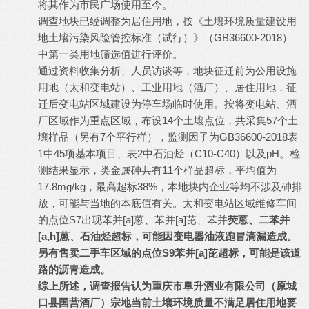
将其作为市民广场使用至今。
调查地块已经调整为居住用地，按《土壤环境质量建设用
地土壤污染风险管控标准（试行）》（GB36600-2018）
中第一类用地筛选值进行评价。
通过资料收集分析、人员访谈等，地块征迁前为公用设施
用地（太和变电站）、工业用地（酒厂）、居住用地，征
迁后变电站区域建设为停车场临时使用。按将变电站、酒
厂区域作为重点区域，布设14个土壤点位，共采集57个土
壤样品（另有7个平行样），监测因子为GB36600-2018表
1中45项基本项目、表2中石油烃（C10-C40）以及pH。检
测结果显示，类金属砷共有11个样品超标，平均值为
17.8mg/kg，最高超标38%，本地块内企业等均不涉及砷排
放，可能与当地的本底值有关。太和变电站区域维修车间
的点位S7出现苯并[a]蒽、苯并[a]芘、苯并
荧蒽、二苯并
[a,h]蒽、石油烃超标，可能因变电器油液跑冒滴漏造成。
另有售卖二手车区域的点位S9苯并[a]芘超标，可能是该道
路的沥青造成。
综上所述，调查报告认为重庆市阜升酒业有限公司（原城
口县国营酒厂）宗地当前土壤环境质量不满足居住用地要