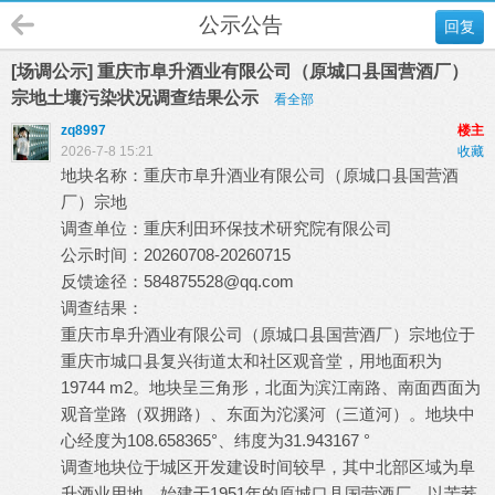
公示公告
回复
[场调公示] 重庆市阜升酒业有限公司（原城口县国营酒厂）
宗地土壤污染状况调查结果公示
看全部
zq8997
楼主
2026-7-8 15:21
收藏
地块名称：重庆市阜升酒业有限公司（原城口县国营酒
厂）宗地
调查单位：重庆利田环保技术研究院有限公司
公示时间：20260708-20260715
反馈途径：
584875528@qq.com
调查结果：
重庆市阜升酒业有限公司（原城口县国营酒厂）宗地位于
重庆市城口县复兴街道太和社区观音堂，用地面积为
19744 m2。地块呈三角形，北面为滨江南路、南面西面为
观音堂路（双拥路）、东面为沱溪河（三道河）。地块中
心经度为108.658365°、纬度为31.943167 °
调查地块位于城区开发建设时间较早，其中北部区域为阜
升酒业用地，始建于1951年的原城口县国营酒厂，以苦荞