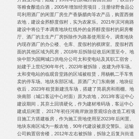
等粮食酿造白酒，2005年增加经营项目，注册绿野食品公
司利用酒厂的闲置厂房生产香肠腊肉等农产品，购置西侧
农地，建设金荞醇度假村，实为农家乐。2021年滨河南路
建设中将位于本调查地块红线外的金荞醇度假村的厨房餐
厅、酒厂的主生产厂房拆除作为路基使用至今。调查地块
内现存酒厂的办公楼、仓库、度假村的棋牌室。度假村西
面的其他区域为民房，2018年后拆除征收后闲置至今。地
块中部为国网城口供电分公司太和变电站及其职工宿舍，
始建于上世纪90年年代，2023年被拆除，改建为停车场。
太和变电站的临观音堂路的区域被租赁，用杨帆二手车售
卖的停车场。地块东部区域。原酒厂大门东南侧，地块征
收后，2023年租赁新建洗车场，搭建了简易房和雨棚。地
块南部（城口客运中心对面）原为农地，2013年客运中心
建设期间，其弃土回填硬化，作为建材堆码场，客运中心
建成后闲置， 2017年初任河南岸旅游景观综合改造工程项
目施工方搭建板房，作为施工营地使用至2023年后闲置。
地块东南区域为一般农地，90年代建设被原交警队、运输
公司购置宿舍楼，2012年左右被拆除，拆除之后复兴街道