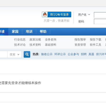
用户名
只需一步，快速开始
密码
导读
家园
培训
帮助
行业信息
政策法规
业务咨询
报告预审
报告下载
技术讨论
技术资料
基础资料
资质管理
软件工具
热搜:
验收公示
环评公示
公众参与
招聘
真题
排污许
搜索
搜
噪声预测
医院
公路
陶瓷
案例
实验室
索
您需要先登录才能继续本操作