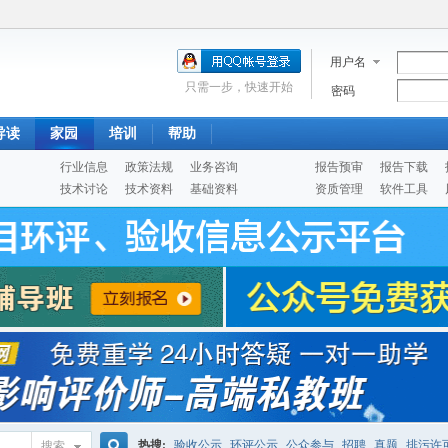
用户名
只需一步，快速开始
密码
导读
家园
培训
帮助
行业信息
政策法规
业务咨询
报告预审
报告下载
技术讨论
技术资料
基础资料
资质管理
软件工具
热搜:
验收公示
环评公示
公众参与
招聘
真题
排污许
搜索