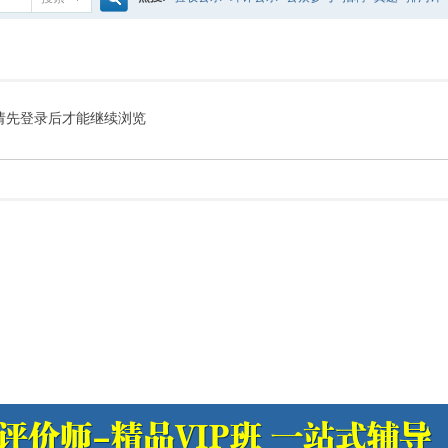
搜
噪声预测
医院
公路
陶瓷
案例
实验室
索
请先登录后才能继续浏览