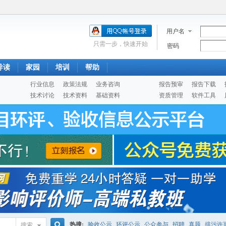
用户名
只需一步，快速开始
密码
导读
家园
培训
帮助
行业信息
政策法规
业务咨询
报告预审
报告下载
技术讨论
技术资料
基础资料
资质管理
软件工具
热搜:
验收公示
环评公示
公众参与
招聘
真题
排污许
搜索