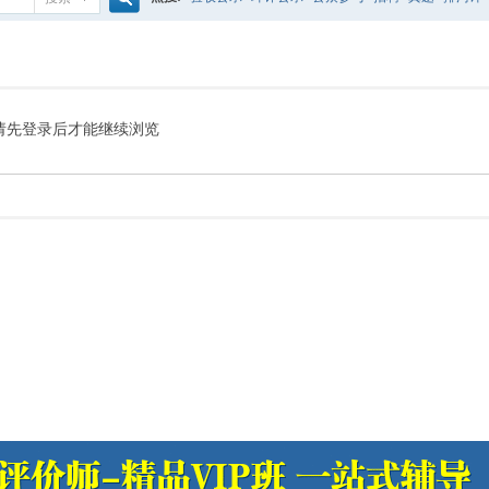
搜
噪声预测
医院
公路
陶瓷
案例
实验室
索
请先登录后才能继续浏览