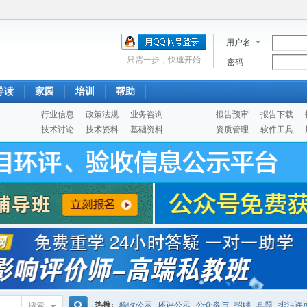
用户名
只需一步，快速开始
密码
导读
家园
培训
帮助
行业信息
政策法规
业务咨询
报告预审
报告下载
技术讨论
技术资料
基础资料
资质管理
软件工具
热搜:
验收公示
环评公示
公众参与
招聘
真题
排污许
搜索