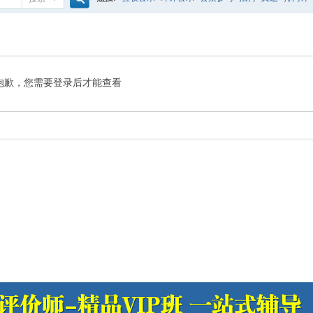
搜
噪声预测
医院
公路
陶瓷
案例
实验室
索
抱歉，您需要登录后才能查看