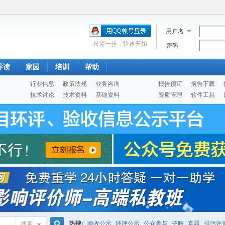
用户名
只需一步，快速开始
密码
导读
家园
培训
帮助
行业信息
政策法规
业务咨询
报告预审
报告下载
技术讨论
技术资料
基础资料
资质管理
软件工具
热搜:
验收公示
环评公示
公众参与
招聘
真题
排污许
搜索