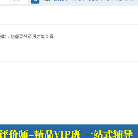
搜
噪声预测
医院
公路
陶瓷
案例
实验室
索
抱歉，您需要登录后才能查看