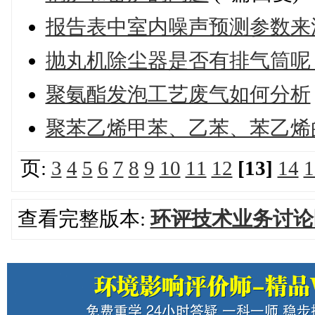
报告表中室内噪声预测参数来
抛丸机除尘器是否有排气筒呢
聚氨酯发泡工艺废气如何分析
聚苯乙烯甲苯、乙苯、苯乙烯
页:
3
4
5
6
7
8
9
10
11
12
[13]
14
1
查看完整版本:
环评技术业务讨论