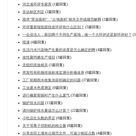
河北省环评专家库
(1篇回复)
非达标区判定
(2篇回复)
跪求“营业面积”、“占地面积”相关文件或规范解释
(2篇回复)
环评重新报批跟技改环评有什么区别？
(5篇回复)
一企业法人，新旧两个不同生产基地，做一个大环评还是新环评好？
(
喷漆
(4篇回复)
生活污水污染物产生量的浓度是怎么确定的啊
(4篇回复)
改性聚丙烯生产项目
(3篇回复)
无组织排放相关
(1篇回复)
挥发性有机物排放标准监测分析修改单
(0篇回复)
工厂初期雨水收集池容积确定的问题
(37篇回复)
工业废水色度测定
(0篇回复)
进行橡胶密炼时产生什么废气
(35篇回复)
锅炉排水问题
(11篇回复)
请问锅炉排水量该怎么计算？
(22篇回复)
小吃店灶头数的界定
(9篇回复)
关于等离子切割机的粉尘量
(8篇回复)
分享农田土壤布点规范文件，可减少相应点数
(4篇回复)