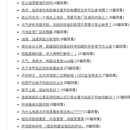
弃土场需要做环评吗
(4篇回复)
急求，低挥发性有机物含量判别有哪些文件可以参考啊？
(1篇回复)
老公司在另一个地址上项目，需要写老厂区项目内容么？
(6篇回复)
大气评价等级求助，无组织排放到底需不需要计算占标率？
(14篇回复)
污水处理厂应急预案
(9篇回复)
油漆、油漆风险分析资料
(0篇回复)
请问各位大神，新建园区的规划环评回顾性评价章节怎么做
(1篇回复)
危险废物问题，求大神帮忙解答！！
(21篇回复)
大气、地表水、风险自查表word版
(21篇回复)
关于非甲烷总烃的质量标准
(53篇回复)
不到90天，生态环境部三文两标准！ODS监管再发力
(7篇回复)
信用平台收不到短信怎么办
(8篇回复)
新手上路，该如何是好？
(10篇回复)
道路路面起尘量采用经验公式计算出量与实际不符如何解决？
(12篇回
环保验收问题求助
(9篇回复)
为什么地表水环境质量标准没有ss??????
(11篇回复)
报告排版很重要，内容重要，排版更重要
(31篇回复)
环境影响评价 （规划和建设项目的评估）
(0篇回复)