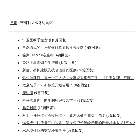
首页
› 环评技术业务讨论区
91卫图助手免费版
(0篇回复)
自然通风的厂房如何计算通风换气次数
(0篇回复)
噪声EIAN2.0定坐标
(4篇回复)
公路上沥青烟产生浓度
(15篇回复)
新建、改扩建以及技改项目的区别
(46篇回复)
热处理项目，有一个回火炉，专家说有烟气产生，并且要治理。不懂。
危废名录2021新标准开始使用了
(0篇回复)
废油脂
(0篇回复)
向寻求最近一两年的环评报告学习
(11篇回复)
越学越懵
(19篇回复)
对于环评标准和验收标准不一致怎么处理此类问题？
(8篇回复)
燃煤锅炉排放废气中的汞，算大气评价等级所用的质量标准1小时平均
水泥搅拌站的突发环境事件
(39篇回复)