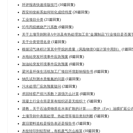
环评报表快速排版技巧
(10篇回复)
西安80坐标系如何转化成经纬度
(26篇回复)
工业项目分类
(21篇回复)
95号丙烷燃烧产污系数
(0篇回复)
关于土壤导则附录A中涉及有热处理加工非“金属制品”行业项目是否属
关于分类管理名录
(1篇回复)
根据沼气体积计算其中甲烷的质量（风险物资Q值计算中用到）
(1篇回
水电站突发环境事件应急预案
(0篇回复)
加油站突发环境事件应急预案
(0篇回复)
梁河县环保生活纸加工厂项目环境影响报告书
(0篇回复)
纳氏试剂测水质氨氮的问题
(1篇回复)
污水处理厂应急预案疑问
(2篇回复)
求回转窑产排污系数？源强怎么计算
(0篇回复)
混凝土行业仓筒是算有组织还是无组织？
(5篇回复)
请教，关于石油类物质在水体扩散的计算——费伊（Fay）油膜扩延公
土壤导则中表面处理、热处理等项目类别判断
(5篇回复)
废旧塑料造粒是报告表还是报告书
(5篇回复)
木纹转印到铝型材，有机废气怎么核算
(10篇回复)