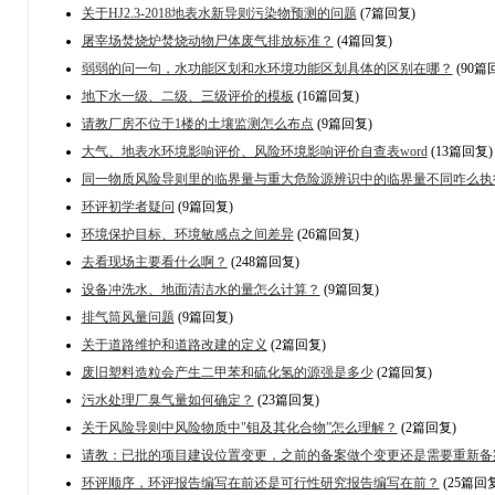
关于HJ2.3-2018地表水新导则污染物预测的问题
(7篇回复)
屠宰场焚烧炉焚烧动物尸体废气排放标准？
(4篇回复)
弱弱的问一句，水功能区划和水环境功能区划具体的区别在哪？
(90篇
地下水一级、二级、三级评价的模板
(16篇回复)
请教厂房不位于1楼的土壤监测怎么布点
(9篇回复)
大气、地表水环境影响评价、风险环境影响评价自查表word
(13篇回复)
同一物质风险导则里的临界量与重大危险源辨识中的临界量不同咋么执
环评初学者疑问
(9篇回复)
环境保护目标、环境敏感点之间差异
(26篇回复)
去看现场主要看什么啊？
(248篇回复)
设备冲洗水、地面清洁水的量怎么计算？
(9篇回复)
排气筒风量问题
(9篇回复)
关于道路维护和道路改建的定义
(2篇回复)
废旧塑料造粒会产生二甲苯和硫化氢的源强是多少
(2篇回复)
污水处理厂臭气量如何确定？
(23篇回复)
关于风险导则中风险物质中"钼及其化合物”怎么理解？
(2篇回复)
请教：已批的项目建设位置变更，之前的备案做个变更还是需要重新备
环评顺序，环评报告编写在前还是可行性研究报告编写在前？
(25篇回