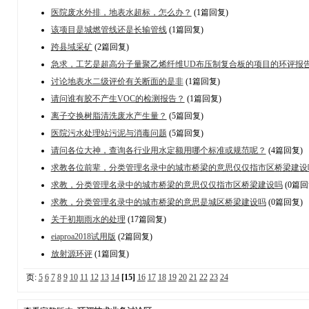
医院废水外排，地表水超标，怎么办？
(1篇回复)
该项目是城燃管线还是长输管线
(1篇回复)
跨县域采矿
(2篇回复)
急求，工艺是超高分子量聚乙烯纤维UD布压制复合板的项目的环评报
讨论地表水二级评价有关断面的是非
(1篇回复)
请问谁有胶不产生VOC的检测报告？
(1篇回复)
离子交换树脂清洗废水产生量？
(5篇回复)
医院污水处理站污泥与消毒问题
(5篇回复)
请问各位大神，查询各行业用水定额用哪个标准或规范呢？
(4篇回复)
求教各位前辈，分类管理名录中的城市桥梁的意思仅仅指市区桥梁建设
求教，分类管理名录中的城市桥梁的意思仅仅指市区桥梁建设吗
(0篇回
求教，分类管理名录中的城市桥梁的意思是城区桥梁建设吗
(0篇回复)
关于初期雨水的处理
(17篇回复)
eiaproa2018试用版
(2篇回复)
放射源环评
(1篇回复)
页:
5
6
7
8
9
10
11
12
13
14
[15]
16
17
18
19
20
21
22
23
24