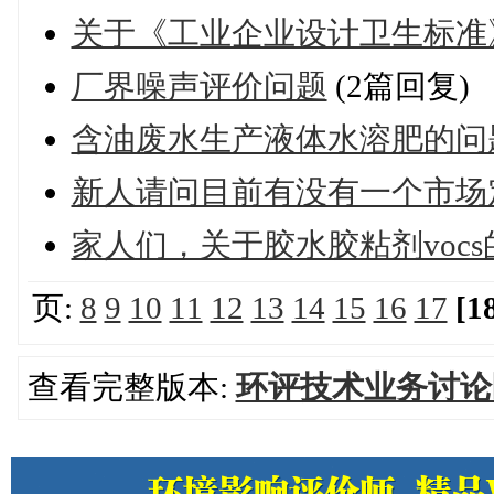
关于《工业企业设计卫生标准
厂界噪声评价问题
(2篇回复)
含油废水生产液体水溶肥的问
新人请问目前有没有一个市场
家人们，关于胶水胶粘剂voc
页:
8
9
10
11
12
13
14
15
16
17
[1
查看完整版本:
环评技术业务讨论