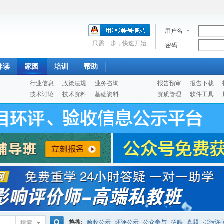
用户名
只需一步，快速开始
密码
导读
家园
培训
帮助
行业信息
政策法规
业务咨询
报告预审
报告下载
技术讨论
技术资料
基础资料
资质管理
软件工具
热搜:
验收公示
环评公示
公众参与
招聘
真题
排污许
搜索