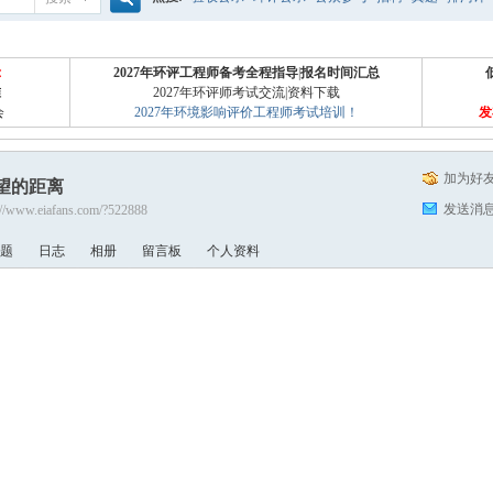
搜
噪声预测
医院
公路
陶瓷
案例
实验室
示
2027年环评工程师备考全程指导
|
报名时间汇总
准
2027年环评师考试交流
|
资料下载
会
2027年环境影响评价工程师考试培训！
发
索
加为好
望的距离
发送消
://www.eiafans.com/?522888
题
日志
相册
留言板
个人资料