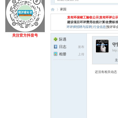
家园
发布环保竣工验收公示
|
发布环评公
建设项目环评费用在线计算
|
收费标
环评师招聘与应聘
|
行业信息
|
预评审
Eia
›
关注官方抖音号
际遇
守
日志
发布
http
相册
上传
主
还没有相关动态
fan