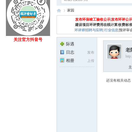
家园
发布环保竣工验收公示
|
发布环评公
建设项目环评费用在线计算
|
收费标
环评师招聘与应聘
|
行业信息
|
预评审
Eia
›
关注官方抖音号
际遇
老
日志
发布
http
相册
上传
主
还没有相关动态
fan