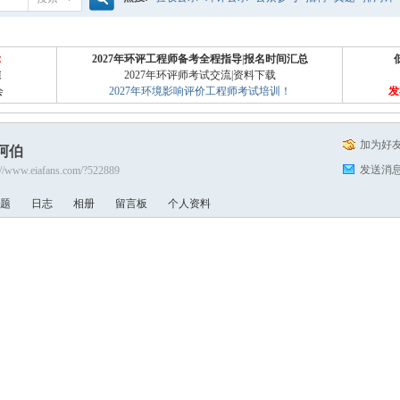
搜
噪声预测
医院
公路
陶瓷
案例
实验室
示
2027年环评工程师备考全程指导
|
报名时间汇总
准
2027年环评师考试交流
|
资料下载
会
2027年环境影响评价工程师考试培训！
发
索
加为好
阿伯
发送消
://www.eiafans.com/?522889
题
日志
相册
留言板
个人资料