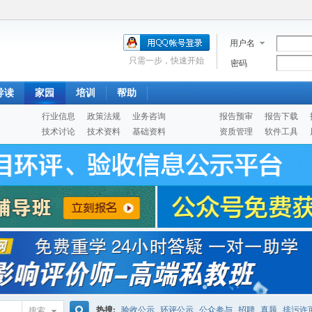
用户名
只需一步，快速开始
密码
导读
家园
培训
帮助
行业信息
政策法规
业务咨询
报告预审
报告下载
技术讨论
技术资料
基础资料
资质管理
软件工具
热搜:
验收公示
环评公示
公众参与
招聘
真题
排污许
搜索