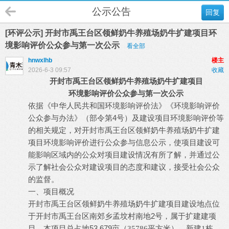
公示公告
回复
[环评公示] 开封市禹王台区领鲜奶牛养殖场奶牛扩建项目环
境影响评价公众参与第一次公示
看全部
hnwxlhb
楼主
2026-6-3 09:57
收藏
开封市禹王台区领鲜奶牛养殖场奶牛扩建项目
环境影响评价公众参与第一次公示
依据《中华人民共和国环境影响评价法》《环境影响评价
4
公众参与办法》（部令第
号）及建设项目环境影响评价等
开封市禹王台区领鲜奶牛养殖场奶牛扩建
的相关规定，对
项目
环境影响评价进行公众参与信息公示，使项目建设可
能影响区域内的公众对项目建设情况有所了解，并通过公
示了解社会公众对建设项目的态度和建议，接受社会公众
的监督。
一、项目概况
开封市禹王台区领鲜奶牛养殖场奶牛扩建项目
建设地点位
2
扩建
于开封市禹王台区南郊乡孟坟村南地
号，属于
建项
53.679
目，本项目总占地
亩（
35786
平方米），新建
1
栋