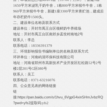
1650
平方米泌乳干奶牛舍，
1
栋
800
平方米犊牛牛舍，
1
栋
960
平方米犊牛牛舍，新建
1
座
3300
平方米青贮池，建成后
年存栏奶牛
1500
头。
二、建设单位名称及联系方式
开封市禹王台区领鲜奶牛养殖场
建设单位：
2
地址：开封市禹王台区南郊乡孟坟村南地
号
李总
联系人：
联系电话：
18336391379
三、环
境影响报告书编制单位的名称及联系方式
屿清
环评单位：河南
环保科技有限公司
红松路
地址：河南省郑州市高新技术产业开发区
52
号
2
号
楼
2
层
201
号
G
区
080
号
吴
联系人：
工
联系电话：
0371-63216076
四、公众意见表的网络链接
链
:
https://pan.baidu.com/s/1hvu_6VgpG4xinSHmJvbzRQ
接
?pwd=yfs2
提取码
:yfs2