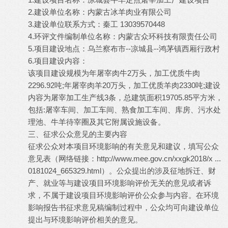
2.建设单位名称：内蒙古冰羊肉业有限公司
3.建设单位联系方式：秦工 13039570448
4.环评文件编制单位名称：内蒙古众环科技有限责任公司
5.项目建设地点：乌兰察布市--凉城县--鸿茅镇西厢行政村
6.项目建设内容：
该项目建设规模为年屠宰肉牛2万头，加工优质牛肉
2296.92吨;年屠宰肉羊20万头，加工优质羊肉2330吨;建设
内容为屠宰加工生产线3条，总建筑面积19705.85平方米，
包括:屠宰车间、加工车间、熟食加工车间、库房、污水处
理池、牛羊待宰圈及其它附属设施设备。
三、征求公众意见的主要内容
征求公众对本项目环境影响的有关意见和建议，填写公众
意见表（网络链接：
http://www.mee.gov.cn/xxgk2018/x
...
0181024_665329.html）。公众提出的涉及征地拆迁、财
产、就业等与建设项目环境影响评价无关的意见或者诉
求，不属于建设项目环境影响评价公众参与内容。在环境
影响报告书征求意见稿编制过程中，公众均可向建设单位
提出与环境影响评价相关的意见。