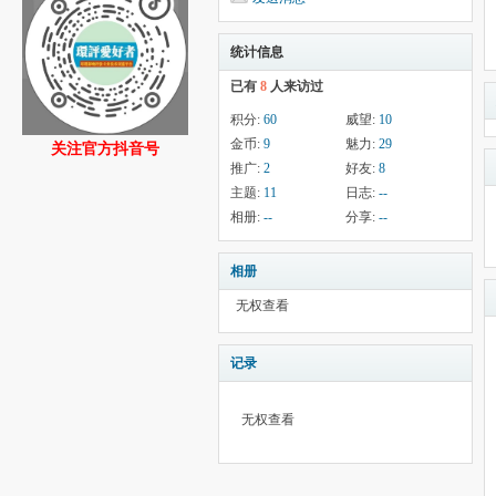
统计信息
已有
8
人来访过
积分:
60
威望:
10
金币:
9
魅力:
29
关注官方抖音号
推广:
2
好友:
8
主题:
11
日志:
--
相册:
--
分享:
--
相册
无权查看
记录
无权查看