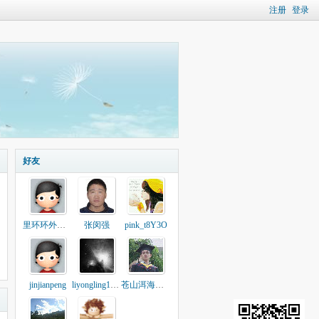
注册
登录
好友
里环环外嬛嬛
张闵强
pink_t8Y3O
jinjianpeng
liyongling12345
苍山洱海我的家