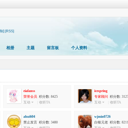
制]
[RSS]
相册
主题
留言板
个人资料
eiafanss
icespring
荣誉会员
积分数: 8425
专家顾问
积分数: 312
互动
|
收听TA
互动
|
收听TA
ahui604
wjmin0726
禁止发言 积分数: 3480
白银元老 积分数: 821