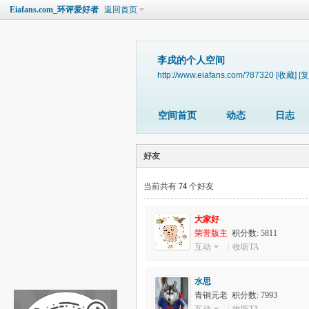
Eiafans.com_环评爱好者
返回首页
李戌的个人空间
http://www.eiafans.com/?87320
[收藏]
[复
空间首页
动态
日志
好友
当前共有
74
个好友
大家好
荣誉版主
积分数: 5811
互动
|
收听TA
水思
青铜元老 积分数: 7993