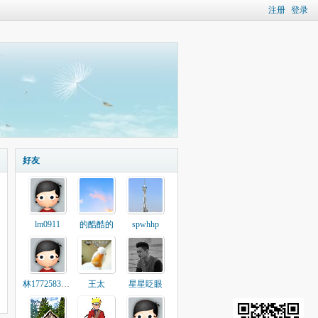
注册
登录
好友
lm0911
的酷酷的
spwhhp
林17725837641
王太
星星眨眼