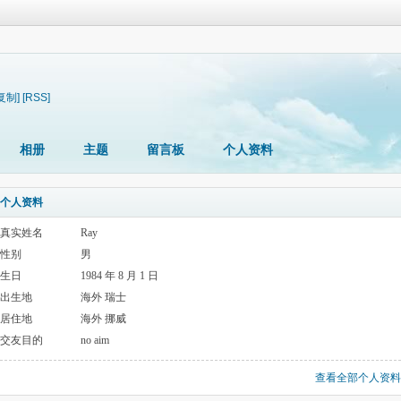
复制]
[RSS]
相册
主题
留言板
个人资料
个人资料
真实姓名
Ray
性别
男
生日
1984 年 8 月 1 日
出生地
海外 瑞士
居住地
海外 挪威
交友目的
no aim
查看全部个人资料