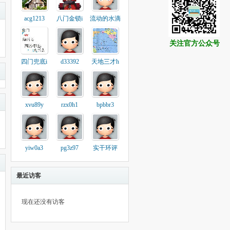
acg1213
八门金锁i
流动的水滴
关注官方公众号
四门兜底i
d33392
天地三才h
xvu89y
rzx0h1
bpbbr3
yiw0a3
pg3z97
实干环评
最近访客
现在还没有访客