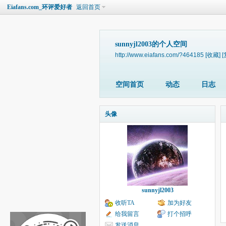
Eiafans.com_环评爱好者
返回首页
sunnyjl2003的个人空间
http://www.eiafans.com/?464185
[收藏]
[
空间首页
动态
日志
头像
sunnyjl2003
收听TA
加为好友
给我留言
打个招呼
发送消息