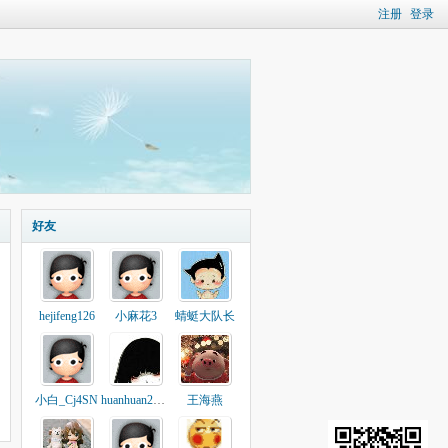
注册
登录
好友
hejifeng126
小麻花3
蜻蜓大队长
小白_Cj4SN
huanhuan2010
王海燕