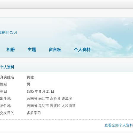
复制]
[RSS]
相册
主题
留言板
个人资料
个人资料
真实姓名
黄健
性别
男
生日
1995 年 8 月 21 日
出生地
云南省 丽江市 永胜县 涛源乡
居住地
云南省 昆明市 官渡区 太和街道
交友目的
多多学习
查看全部个人资料