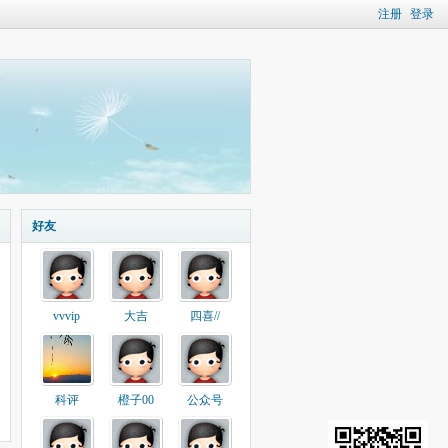
注册
登录
好友
vvvip
大吉
四喜//
科评
橙子00
公众号