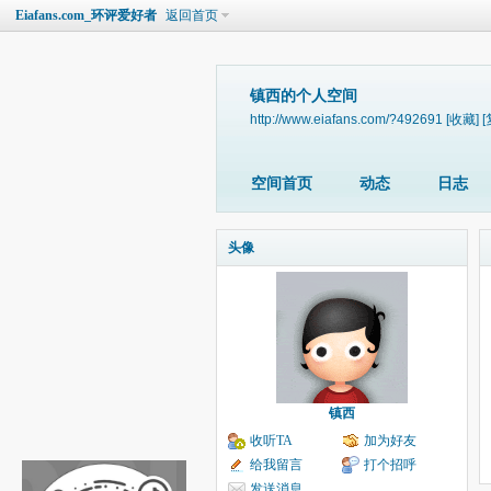
Eiafans.com_环评爱好者
返回首页
镇西的个人空间
http://www.eiafans.com/?492691
[收藏]
[
空间首页
动态
日志
头像
镇西
收听TA
加为好友
给我留言
打个招呼
发送消息