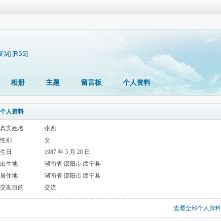
复制]
[RSS]
相册
主题
留言板
个人资料
个人资料
真实姓名
张西
性别
女
生日
1987 年 5 月 20 日
出生地
湖南省 邵阳市 绥宁县
居住地
湖南省 邵阳市 绥宁县
交友目的
交流
查看全部个人资料