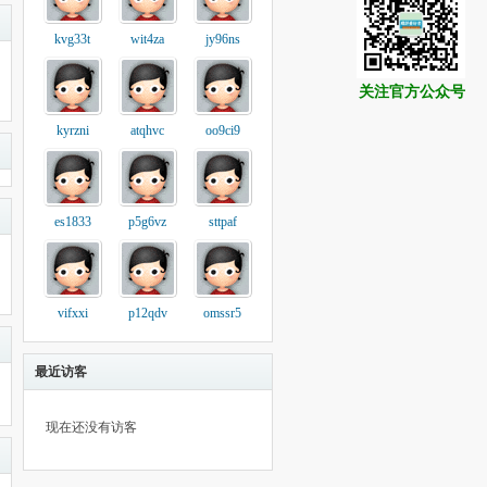
kvg33t
wit4za
jy96ns
关注官方公众号
kyrzni
atqhvc
oo9ci9
es1833
p5g6vz
sttpaf
vifxxi
p12qdv
omssr5
最近访客
现在还没有访客