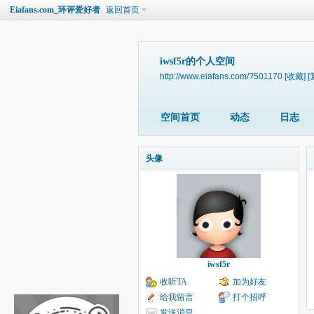
Eiafans.com_环评爱好者
返回首页
iwsf5r的个人空间
http://www.eiafans.com/?501170
[收藏]
[
空间首页
动态
日志
头像
iwsf5r
收听TA
加为好友
给我留言
打个招呼
发送消息