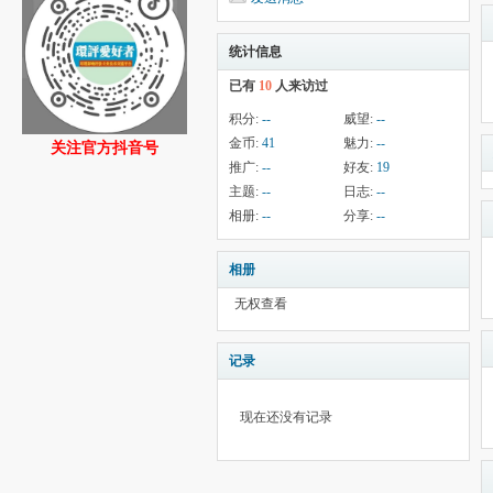
统计信息
已有
10
人来访过
积分:
--
威望:
--
金币:
41
魅力:
--
关注官方抖音号
推广:
--
好友:
19
主题:
--
日志:
--
相册:
--
分享:
--
相册
无权查看
记录
现在还没有记录