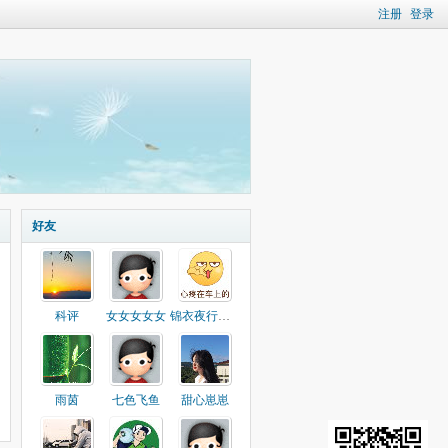
注册
登录
好友
科评
女女女女女
锦衣夜行读书人
雨茵
七色飞鱼
甜心崽崽