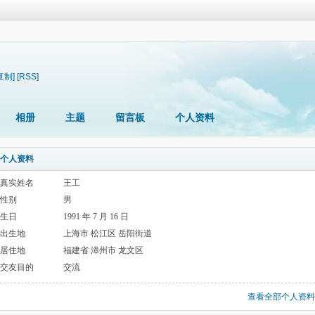
复制]
[RSS]
相册
主题
留言板
个人资料
个人资料
真实姓名
王工
性别
男
生日
1991 年 7 月 16 日
出生地
上海市 松江区 岳阳街道
居住地
福建省 漳州市 龙文区
交友目的
交流
查看全部个人资料