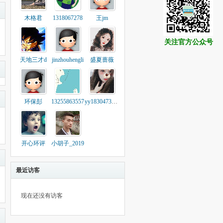
木格君
1318067278
王jm
关注官方公众号
天地三才d
jinzhouhengli
盛夏蔷薇
环保彭
13255863557
yy18304730809
开心环评
小胡子_2019
最近访客
现在还没有访客